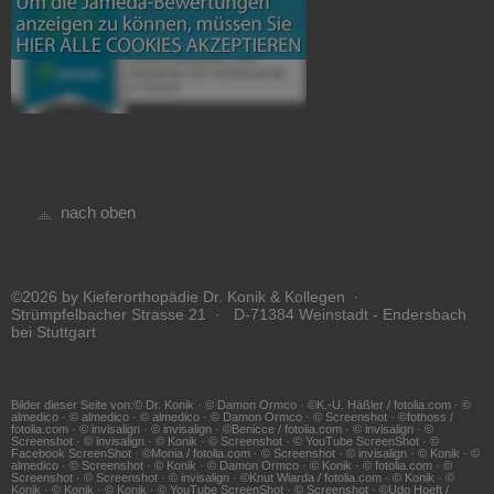
nach oben
©2026 by Kieferorthopädie Dr. Konik & Kollegen ·
Strümpfelbacher Strasse 21 · D-71384 Weinstadt - Endersbach
bei Stuttgart
Bilder dieser Seite von:© Dr. Konik · © Damon Ormco · ©K.-U. Häßler / fotolia.com · ©
almedico · © almedico · © almedico · © Damon Ormco · © Screenshot · ©fothoss /
fotolia.com · © invisalign · © invisalign · ©Benicce / fotolia.com · © invisalign · ©
Screenshot · © invisalign · © Konik · © Screenshot · © YouTube ScreenShot · ©
Facebook ScreenShot · ©Monia / fotolia.com · © Screenshot · © invisalign · © Konik · ©
almedico · © Screenshot · © Konik · © Damon Ormco · © Konik · © fotolia.com · ©
Screenshot · © Screenshot · © invisalign · ©Knut Wiarda / fotolia.com · © Konik · ©
Konik · © Konik · © Konik · © YouTube ScreenShot · © Screenshot · ©Udo Hoeft /