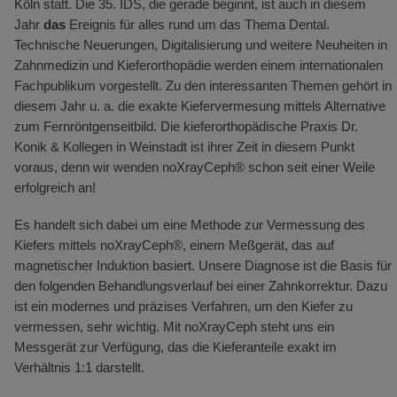
Köln statt. Die 35. IDS, die gerade beginnt, ist auch in diesem
Jahr
das
Ereignis für alles rund um das Thema Dental.
Technische Neuerungen, Digitalisierung und weitere Neuheiten in
Zahnmedizin und Kieferorthopädie werden einem internationalen
Fachpublikum vorgestellt. Zu den interessanten Themen gehört in
diesem Jahr u. a. die exakte Kiefervermesung mittels Alternative
zum Fernröntgenseitbild. Die kieferorthopädische Praxis Dr.
Konik & Kollegen in Weinstadt ist ihrer Zeit in diesem Punkt
voraus, denn wir wenden noXrayCeph® schon seit einer Weile
erfolgreich an!
Es handelt sich dabei um eine Methode zur Vermessung des
Kiefers mittels noXrayCeph®, einem Meßgerät, das auf
magnetischer Induktion basiert. Unsere Diagnose ist die Basis für
den folgenden Behandlungsverlauf bei einer Zahnkorrektur. Dazu
ist ein modernes und präzises Verfahren, um den Kiefer zu
vermessen, sehr wichtig. Mit noXrayCeph steht uns ein
Messgerät zur Verfügung, das die Kieferanteile exakt im
Verhältnis 1:1 darstellt.