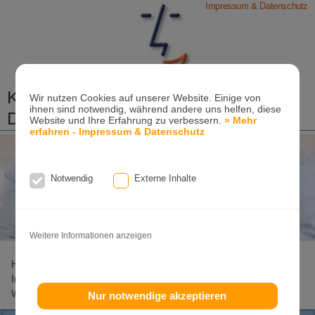
Impressum & Datenschutz
Kieferorthopädische Praxis
Wir nutzen Cookies auf unserer Website. Einige von
ihnen sind notwendig, während andere uns helfen, diese
Dr. Konik & Kollegen
Website und Ihre Erfahrung zu verbessern.
» Mehr
erfahren - Impressum & Datenschutz
Zahn- und Kieferregulierungen für Kinder und
Erwachsene
Ganzheitliche-Kieferorthopädie
Notwendig
Externe Inhalte
Erwachsenen-Kieferorthopädie
Tel. +49
(0)7151-96 94 0-0
·
www.konik.de
Weitere Informationen anzeigen
Home
Lageplan
Invisalign-Experte
Invisalign
Invisalign-Teen
Damon-System
Incognito
Clear-Aligner
Weitere Seiten
Nur notwendige akzeptieren