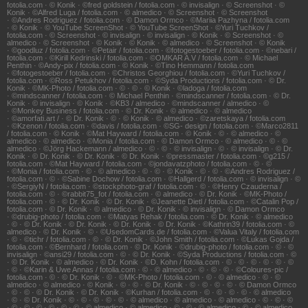
fotolia.com · © Konik · ©fred goldstein / fotolia.com · © invisalign · © Screenshot · ©
Konik · ©Alfred Luga / fotolia.com · © almedico · © Screenshot · © Screenshot
· ©Andres Rodriguez / fotolia.com · © Damon Ormco · ©Mariia Pazhyna / fotolia.com
· © Konik · © YouTube ScreenShot · © YouTube ScreenShot · ©Yuri Tuchkov /
fotolia.com · © Screenshot · © invisalign · © invisalign · © Konik · © Screenshot · ©
almedico · © Screenshot · © Konik · © Konik · © almedico · © Screenshot · © Konik
· ©goodluz / fotolia.com · ©Petair / fotolia.com · ©fotogestoeber / fotolia.com · ©nebari /
fotolia.com · ©Kirill Kedrinski / fotolia.com · ©OMKAR A.V / fotolia.com · © Michael
Penthin · ©Andy-pix / fotolia.com · © Konik · ©Tino Hemmann / fotolia.com
· ©fotogestoeber / fotolia.com · ©Christos Georghiou / fotolia.com · ©Yuri Tuchkov /
fotolia.com · ©Ross Petukhov / fotolia.com · ©Syda Productions / fotolia.com · © Dr.
Konik · ©MK-Photo / fotolia.com · © · © · © Konik · ©ladoga / fotolia.com
· ©mindscanner / fotolia.com · © Michael Penthin · ©mindscanner / fotolia.com · © Dr.
Konik · © invisalign · © Konik · ©KB3 / almedico · ©mindscanner / almedico · ©
· ©Monkey Business / fotolia.com · © Dr. Konik · © almedico · © almedico
· ©amorfati.art / · © Dr. Konik · © · © Konik · © almedico · ©zaretskaya / fotolia.com
· ©Kzenon / fotolia.com · ©davis / fotolia.com · ©SG- design / fotolia.com · ©Marco2811
/ fotolia.com · © Konik · ©Mat Hayward / fotolia.com · © Konik · © · © almedico · ©
almedico · © almedico · ©Monia / fotolia.com · © Damon Ormco · © almedico · © · ©
almedico · ©Jörg Hackemann / almedico · © · © · © invisalign · © · © invisalign · © Dr.
Konik · © Dr. Konik · © Dr. Konik · © Dr. Konik · ©pressmaster / fotolia.com · ©g215 /
fotolia.com · ©Mat Hayward / fotolia.com · ©jondavatzphoto / fotolia.com · © · ©
· ©Monia / fotolia.com · © · © almedico · © · © · © Konik · © · © · ©Andres Rodriguez /
fotolia.com · © · ©Sabine Dochow / fotolia.com · ©Hallgerd / fotolia.com · © invisalign · ©
· ©SergiyN / fotolia.com · ©stockphoto-graf / fotolia.com · © · ©Henry Czauderna /
fotolia.com · © · ©rabbit75_fot / fotolia.com · © almedico · © Dr. Konik · ©MK-Photo /
fotolia.com · © · © Dr. Konik · © Dr. Konik · ©Jeanette Dietl / fotolia.com · ©Catalin Pop /
fotolia.com · © Dr. Konik · © almedico · © Dr. Konik · © invisalign · © Damon Ormco
· ©drubig-photo / fotolia.com · ©Matyas Rehak / fotolia.com · © Dr. Konik · © almedico
· © · © Dr. Konik · © Dr. Konik · © Dr. Konik · © Dr. Konik · ©Kathrin39 / fotolia.com · ©
almedico · © Dr. Konik · © · ©UsedomCards.de / fotolia.com · ©Valua Vitaly / fotolia.com
· © · ©tichr / fotolia.com · © · © Dr. Konik · ©John Smith / fotolia.com · ©Lukas Gojda /
fotolia.com · ©Bernhard / fotolia.com · © Dr. Konik · ©drubig-photo / fotolia.com · © · ©
invisalign · ©ansi29 / fotolia.com · © · © Dr. Konik · ©Syda Productions / fotolia.com · ©
· © Dr. Konik · © almedico · © Dr. Konik · ©D. Kohn / fotolia.com · © · © · © · © · © · ©
· © · ©Karin & Uwe Annas / fotolia.com · © · © almedico · © · © · © · ©Coloures-pic /
fotolia.com · © · © Dr. Konik · © · ©MK-Photo / fotolia.com · © · © almedico · © · ©
almedico · © almedico · © Konik · © · © · © Dr. Konik · © · © · © · © · © Damon Ormco
· © · © · © Dr. Konik · © Dr. Konik · ©Kurhan / fotolia.com · © · © · © · © · © almedico
· © · © Dr. Konik · © · © · © · © · © · © almedico · © almedico · © almedico · © · © · ©
· © · © · © · © · © · © · © almedico · © almedico · © · © · © almedico · © · © almedico