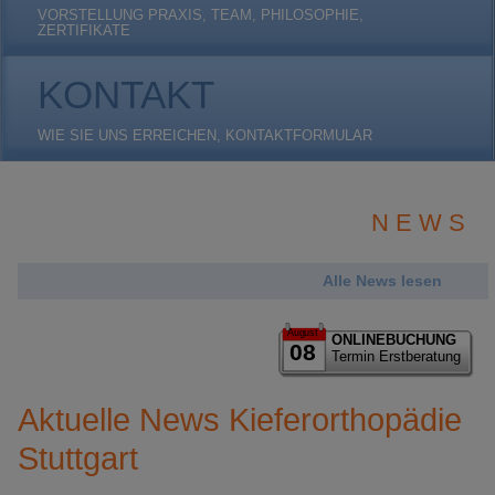
VORSTELLUNG PRAXIS, TEAM, PHILOSOPHIE,
ZERTIFIKATE
KONTAKT
WIE SIE UNS ERREICHEN, KONTAKTFORMULAR
N E W S
Alle News lesen
August
ONLINEBUCHUNG
08
Termin Erstberatung
Aktuelle News Kieferorthopädie
Stuttgart