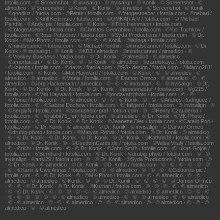
fotolia.com · © Screenshot · © invisalign · © invisalign · © Konik · © Screenshot · ©
almedico · © Screenshot · © Konik · © Konik · © almedico · © Screenshot · © Konik
· ©goodluz / fotolia.com · ©Petair / fotolia.com · ©fotogestoeber / fotolia.com · ©nebari /
fotolia.com · ©Kirill Kedrinski / fotolia.com · ©OMKAR A.V / fotolia.com · © Michael
Penthin · ©Andy-pix / fotolia.com · © Konik · ©Tino Hemmann / fotolia.com
· ©fotogestoeber / fotolia.com · ©Christos Georghiou / fotolia.com · ©Yuri Tuchkov /
fotolia.com · ©Ross Petukhov / fotolia.com · ©Syda Productions / fotolia.com · © Dr.
Konik · ©MK-Photo / fotolia.com · © · © · © Konik · ©ladoga / fotolia.com
· ©mindscanner / fotolia.com · © Michael Penthin · ©mindscanner / fotolia.com · © Dr.
Konik · © invisalign · © Konik · ©KB3 / almedico · ©mindscanner / almedico · ©
· ©Monkey Business / fotolia.com · © Dr. Konik · © almedico · © almedico
· ©amorfati.art / · © Dr. Konik · © · © Konik · © almedico · ©zaretskaya / fotolia.com
· ©Kzenon / fotolia.com · ©davis / fotolia.com · ©SG- design / fotolia.com · ©Marco2811
/ fotolia.com · © Konik · ©Mat Hayward / fotolia.com · © Konik · © · © almedico · ©
almedico · © almedico · ©Monia / fotolia.com · © Damon Ormco · © almedico · © · ©
almedico · ©Jörg Hackemann / almedico · © · © · © invisalign · © · © invisalign · © Dr.
Konik · © Dr. Konik · © Dr. Konik · © Dr. Konik · ©pressmaster / fotolia.com · ©g215 /
fotolia.com · ©Mat Hayward / fotolia.com · ©jondavatzphoto / fotolia.com · © · ©
· ©Monia / fotolia.com · © · © almedico · © · © · © Konik · © · © · ©Andres Rodriguez /
fotolia.com · © · ©Sabine Dochow / fotolia.com · ©Hallgerd / fotolia.com · © invisalign · ©
· ©SergiyN / fotolia.com · ©stockphoto-graf / fotolia.com · © · ©Henry Czauderna /
fotolia.com · © · ©rabbit75_fot / fotolia.com · © almedico · © Dr. Konik · ©MK-Photo /
fotolia.com · © · © Dr. Konik · © Dr. Konik · ©Jeanette Dietl / fotolia.com · ©Catalin Pop /
fotolia.com · © Dr. Konik · © almedico · © Dr. Konik · © invisalign · © Damon Ormco
· ©drubig-photo / fotolia.com · ©Matyas Rehak / fotolia.com · © Dr. Konik · © almedico
· © · © Dr. Konik · © Dr. Konik · © Dr. Konik · © Dr. Konik · ©Kathrin39 / fotolia.com · ©
almedico · © Dr. Konik · © · ©UsedomCards.de / fotolia.com · ©Valua Vitaly / fotolia.com
· © · ©tichr / fotolia.com · © · © Dr. Konik · ©John Smith / fotolia.com · ©Lukas Gojda /
fotolia.com · ©Bernhard / fotolia.com · © Dr. Konik · ©drubig-photo / fotolia.com · © · ©
invisalign · ©ansi29 / fotolia.com · © · © Dr. Konik · ©Syda Productions / fotolia.com · ©
· © Dr. Konik · © almedico · © Dr. Konik · ©D. Kohn / fotolia.com · © · © · © · © · © · ©
· © · ©Karin & Uwe Annas / fotolia.com · © · © almedico · © · © · © · ©Coloures-pic /
fotolia.com · © · © Dr. Konik · © · ©MK-Photo / fotolia.com · © · © almedico · © · ©
almedico · © almedico · © Konik · © · © · © Dr. Konik · © · © · © · © · © Damon Ormco
· © · © · © Dr. Konik · © Dr. Konik · ©Kurhan / fotolia.com · © · © · © · © · © almedico
· © · © Dr. Konik · © · © · © · © · © · © almedico · © almedico · © almedico · © · © · ©
· © · © · © · © · © · © · © almedico · © almedico · © · © · © almedico · © · © almedico
· © · © almedico · © · © · © almedico · © · © · © almedico · © · © almedico · © · © · ©
almedico · © · © almedico ·