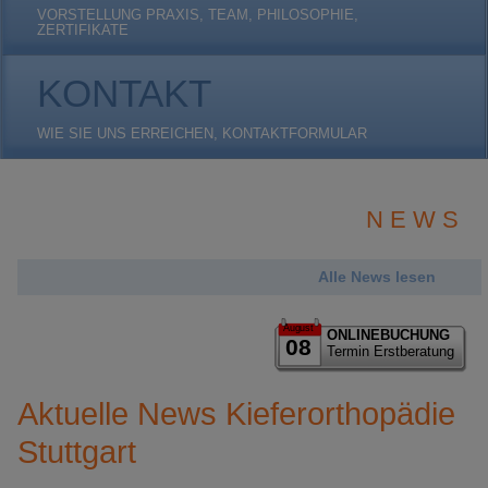
VORSTELLUNG PRAXIS, TEAM, PHILOSOPHIE,
ZERTIFIKATE
KONTAKT
WIE SIE UNS ERREICHEN, KONTAKTFORMULAR
N E W S
Alle News lesen
August
ONLINEBUCHUNG
08
Termin Erstberatung
Aktuelle News Kieferorthopädie
Stuttgart