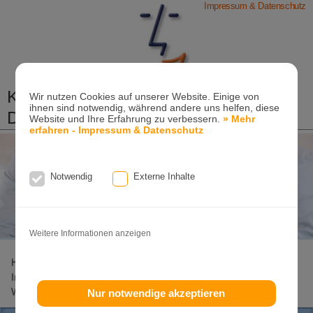
Impressum & Datenschutz
Kieferorthopädische Praxis
Wir nutzen Cookies auf unserer Website. Einige von
ihnen sind notwendig, während andere uns helfen, diese
Dr. Konik & Kollegen
Website und Ihre Erfahrung zu verbessern.
» Mehr
erfahren - Impressum & Datenschutz
Zahn- und Kieferregulierungen für Kinder und
Erwachsene
Ganzheitliche-Kieferorthopädie
Notwendig
Externe Inhalte
Erwachsenen-Kieferorthopädie
Tel. +49
(0)7151-96 94 0-0
·
www.konik.de
Weitere Informationen anzeigen
Home
Lageplan
Invisalign-Experte
Invisalign
Invisalign-Teen
Damon-System
Incognito
Clear-Aligner
Weitere Seiten
Nur notwendige akzeptieren