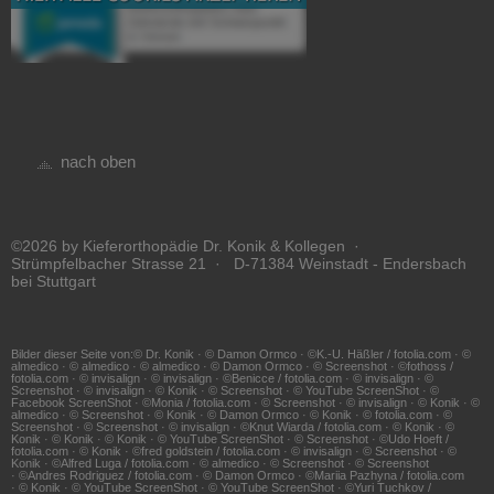
nach oben
©2026 by Kieferorthopädie Dr. Konik & Kollegen ·
Strümpfelbacher Strasse 21 · D-71384 Weinstadt - Endersbach
bei Stuttgart
Bilder dieser Seite von:© Dr. Konik · © Damon Ormco · ©K.-U. Häßler / fotolia.com · ©
almedico · © almedico · © almedico · © Damon Ormco · © Screenshot · ©fothoss /
fotolia.com · © invisalign · © invisalign · ©Benicce / fotolia.com · © invisalign · ©
Screenshot · © invisalign · © Konik · © Screenshot · © YouTube ScreenShot · ©
Facebook ScreenShot · ©Monia / fotolia.com · © Screenshot · © invisalign · © Konik · ©
almedico · © Screenshot · © Konik · © Damon Ormco · © Konik · © fotolia.com · ©
Screenshot · © Screenshot · © invisalign · ©Knut Wiarda / fotolia.com · © Konik · ©
Konik · © Konik · © Konik · © YouTube ScreenShot · © Screenshot · ©Udo Hoeft /
fotolia.com · © Konik · ©fred goldstein / fotolia.com · © invisalign · © Screenshot · ©
Konik · ©Alfred Luga / fotolia.com · © almedico · © Screenshot · © Screenshot
· ©Andres Rodriguez / fotolia.com · © Damon Ormco · ©Mariia Pazhyna / fotolia.com
· © Konik · © YouTube ScreenShot · © YouTube ScreenShot · ©Yuri Tuchkov /