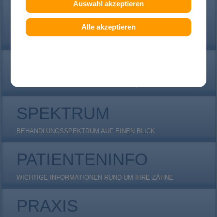
Auswahl akzeptieren
ERWACHSENE
Alle akzeptieren
(FAST) UNSICHTBARE INVISALIGN ZAHNSPANGEN, DAMON-
CLEAR...
DIAGNOSTIK
KIEFERORTHOPÄDISCHE DIAGNOSTIK, RÖNTGEN...
SPEKTRUM
BEHANDLUNGSSPEKTRUM AUF EINEN BLICK
PATIENTENINFO
WICHTIGE INFORMATIONEN RUND UM IHRE ZÄHNE
PRAXIS