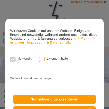
Impressum & Datenschutz
Wir nutzen Cookies auf unserer Website. Einige von
Kieferorthopädische Praxis
ihnen sind notwendig, während andere uns helfen, diese
Website und Ihre Erfahrung zu verbessern.
» Mehr
Dr. Konik & Kollegen
erfahren - Impressum & Datenschutz
Zahn- und Kieferregulierungen für Kinder und
Erwachsene
Notwendig
Externe Inhalte
Ganzheitliche-Kieferorthopädie
Erwachsenen-Kieferorthopädie
Tel. +49
(0)7151-96 94 0-0
·
www.konik.de
Weitere Informationen anzeigen
Home
Lageplan
Invisalign-Experte
Invisalign
Invisalign-Teen
Damon-System
Incognito
Clear-Aligner
Nur notwendige akzeptieren
Weitere Seiten