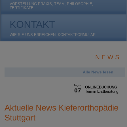
VORSTELLUNG PRAXIS, TEAM, PHILOSOPHIE,
ZERTIFIKATE
KONTAKT
WIE SIE UNS ERREICHEN, KONTAKTFORMULAR
N E W S
Alle News lesen
August
ONLINEBUCHUNG
07
Termin Erstberatung
Aktuelle News Kieferorthopädie
Stuttgart