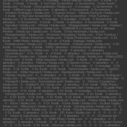
Screenshot · © Screenshot · © invisalign · ©Knut Wiarda / fotolia.com · © Konik · ©
Konik · © Konik · © Konik · © YouTube ScreenShot · © Screenshot · ©Udo Hoeft /
fotolia.com · © Konik · ©fred goldstein / fotolia.com · © invisalign · © Screenshot · ©
Konik · ©Alfred Luga / fotolia.com · © almedico · © Screenshot · © Screenshot
· ©Andres Rodriguez / fotolia.com · © Damon Ormco · ©Mariia Pazhyna / fotolia.com
· © Konik · © YouTube ScreenShot · © YouTube ScreenShot · ©Yuri Tuchkov /
fotolia.com · © Screenshot · © invisalign · © invisalign · © Konik · © Screenshot · ©
almedico · © Screenshot · © Konik · © Konik · © almedico · © Screenshot · © Konik
· ©goodluz / fotolia.com · ©Petair / fotolia.com · ©fotogestoeber / fotolia.com · ©nebari /
fotolia.com · ©Kirill Kedrinski / fotolia.com · ©OMKAR A.V / fotolia.com · © Michael
Penthin · ©Andy-pix / fotolia.com · © Konik · ©Tino Hemmann / fotolia.com
· ©fotogestoeber / fotolia.com · ©Christos Georghiou / fotolia.com · ©Yuri Tuchkov /
fotolia.com · ©Ross Petukhov / fotolia.com · ©Syda Productions / fotolia.com · © Dr.
Konik · ©MK-Photo / fotolia.com · © · © · © Konik · ©ladoga / fotolia.com
· ©mindscanner / fotolia.com · © Michael Penthin · ©mindscanner / fotolia.com · © Dr.
Konik · © invisalign · © Konik · ©KB3 / almedico · ©mindscanner / almedico · ©
· ©Monkey Business / fotolia.com · © Dr. Konik · © almedico · © almedico
· ©amorfati.art / · © Dr. Konik · © · © Konik · © almedico · ©zaretskaya / fotolia.com
· ©Kzenon / fotolia.com · ©davis / fotolia.com · ©SG- design / fotolia.com · ©Marco2811
/ fotolia.com · © Konik · ©Mat Hayward / fotolia.com · © Konik · © · © almedico · ©
almedico · © almedico · ©Monia / fotolia.com · © Damon Ormco · © almedico · © · ©
almedico · ©Jörg Hackemann / almedico · © · © · © invisalign · © · © invisalign · © Dr.
Konik · © Dr. Konik · © Dr. Konik · © Dr. Konik · ©pressmaster / fotolia.com · ©g215 /
fotolia.com · ©Mat Hayward / fotolia.com · ©jondavatzphoto / fotolia.com · © · ©
· ©Monia / fotolia.com · © · © almedico · © · © · © Konik · © · © · ©Andres Rodriguez /
fotolia.com · © · ©Sabine Dochow / fotolia.com · ©Hallgerd / fotolia.com · © invisalign · ©
· ©SergiyN / fotolia.com · ©stockphoto-graf / fotolia.com · © · ©Henry Czauderna /
fotolia.com · © · ©rabbit75_fot / fotolia.com · © almedico · © Dr. Konik · ©MK-Photo /
fotolia.com · © · © Dr. Konik · © Dr. Konik · ©Jeanette Dietl / fotolia.com · ©Catalin Pop /
fotolia.com · © Dr. Konik · © almedico · © Dr. Konik · © invisalign · © Damon Ormco
· ©drubig-photo / fotolia.com · ©Matyas Rehak / fotolia.com · © Dr. Konik · © almedico
· © · © Dr. Konik · © Dr. Konik · © Dr. Konik · © Dr. Konik · ©Kathrin39 / fotolia.com · ©
almedico · © Dr. Konik · © · ©UsedomCards.de / fotolia.com · ©Valua Vitaly / fotolia.com
· © · ©tichr / fotolia.com · © · © Dr. Konik · ©John Smith / fotolia.com · ©Lukas Gojda /
fotolia.com · ©Bernhard / fotolia.com · © Dr. Konik · ©drubig-photo / fotolia.com · © · ©
invisalign · ©ansi29 / fotolia.com · © · © Dr. Konik · ©Syda Productions / fotolia.com · ©
· © Dr. Konik · © almedico · © Dr. Konik · ©D. Kohn / fotolia.com · © · © · © · © · © · ©
· © · ©Karin & Uwe Annas / fotolia.com · © · © almedico · © · © · © · ©Coloures-pic /
fotolia.com · © · © Dr. Konik · © · ©MK-Photo / fotolia.com · © · © almedico · © · ©
almedico · © almedico · © Konik · © · © · © Dr. Konik · © · © · © · © · © Damon Ormco
· © · © · © Dr. Konik · © Dr. Konik · ©Kurhan / fotolia.com · © · © · © · © · © almedico