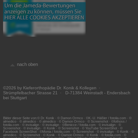
nach oben
©2026 by Kieferorthopädie Dr. Konik & Kollegen ·
Strümpfelbacher Strasse 21 · D-71384 Weinstadt - Endersbach
bei Stuttgart
Bilder dieser Seite von:© Dr. Konik · © Damon Ormco · ©K.-U. Häßler / fotolia.com · ©
almedico · © almedico · © almedico · © Damon Ormco · © Screenshot · ©fothoss /
fotolia.com · © invisalign · © invisalign · ©Benicce / fotolia.com · © invisalign · ©
Screenshot · © invisalign · © Konik · © Screenshot · © YouTube ScreenShot · ©
Facebook ScreenShot · ©Monia / fotolia.com · © Screenshot · © invisalign · © Konik · ©
almedico · © Screenshot · © Konik · © Damon Ormco · © Konik · © fotolia.com · ©