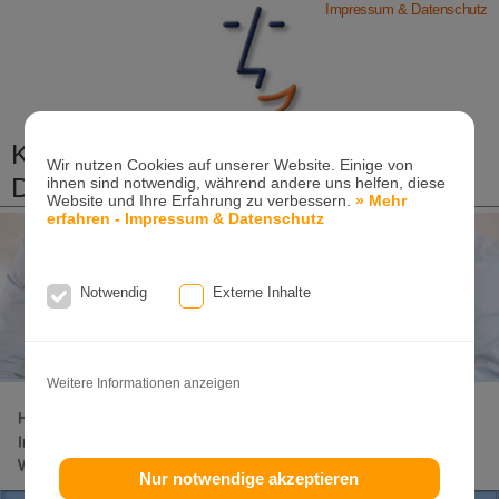
Impressum & Datenschutz
Kieferorthopädische Praxis
Wir nutzen Cookies auf unserer Website. Einige von
Dr. Konik & Kollegen
ihnen sind notwendig, während andere uns helfen, diese
Website und Ihre Erfahrung zu verbessern.
» Mehr
Zahn- und Kieferregulierungen für Kinder und
erfahren - Impressum & Datenschutz
Erwachsene
Ganzheitliche-Kieferorthopädie
Notwendig
Externe Inhalte
Erwachsenen-Kieferorthopädie
Tel. +49
(0)7151-96 94 0-0
·
www.konik.de
Weitere Informationen anzeigen
Home
Lageplan
Invisalign-Experte
Invisalign
Invisalign-Teen
Damon-System
Incognito
Clear-Aligner
Weitere Seiten
Nur notwendige akzeptieren