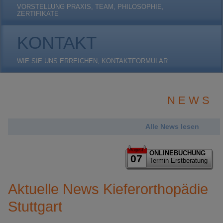
VORSTELLUNG PRAXIS, TEAM, PHILOSOPHIE,
ZERTIFIKATE
KONTAKT
WIE SIE UNS ERREICHEN, KONTAKTFORMULAR
N E W S
Alle News lesen
August
ONLINEBUCHUNG
07
Termin Erstberatung
Aktuelle News Kieferorthopädie
Stuttgart