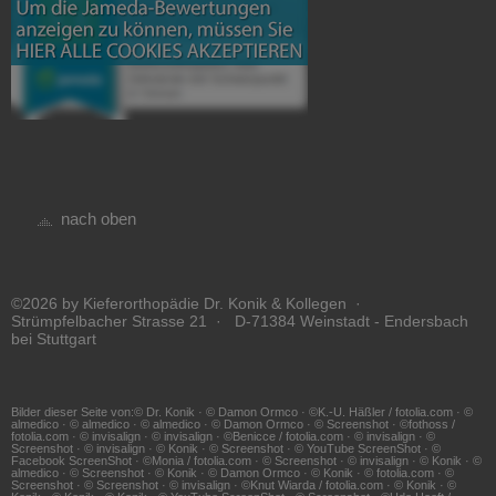
nach oben
©2026 by Kieferorthopädie Dr. Konik & Kollegen ·
Strümpfelbacher Strasse 21 · D-71384 Weinstadt - Endersbach
bei Stuttgart
Bilder dieser Seite von:© Dr. Konik · © Damon Ormco · ©K.-U. Häßler / fotolia.com · ©
almedico · © almedico · © almedico · © Damon Ormco · © Screenshot · ©fothoss /
fotolia.com · © invisalign · © invisalign · ©Benicce / fotolia.com · © invisalign · ©
Screenshot · © invisalign · © Konik · © Screenshot · © YouTube ScreenShot · ©
Facebook ScreenShot · ©Monia / fotolia.com · © Screenshot · © invisalign · © Konik · ©
almedico · © Screenshot · © Konik · © Damon Ormco · © Konik · © fotolia.com · ©
Screenshot · © Screenshot · © invisalign · ©Knut Wiarda / fotolia.com · © Konik · ©