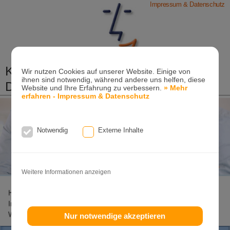
Impressum & Datenschutz
Kieferorthopädische Praxis
Wir nutzen Cookies auf unserer Website. Einige von
ihnen sind notwendig, während andere uns helfen, diese
Dr. Konik & Kollegen
Website und Ihre Erfahrung zu verbessern.
» Mehr
erfahren - Impressum & Datenschutz
Zahn- und Kieferregulierungen für Kinder und
Erwachsene
Ganzheitliche-Kieferorthopädie
Notwendig
Externe Inhalte
Erwachsenen-Kieferorthopädie
Tel. +49
(0)7151-96 94 0-0
·
www.konik.de
Weitere Informationen anzeigen
Home
Lageplan
Invisalign-Experte
Invisalign
Invisalign-Teen
Damon-System
Incognito
Clear-Aligner
Weitere Seiten
Nur notwendige akzeptieren