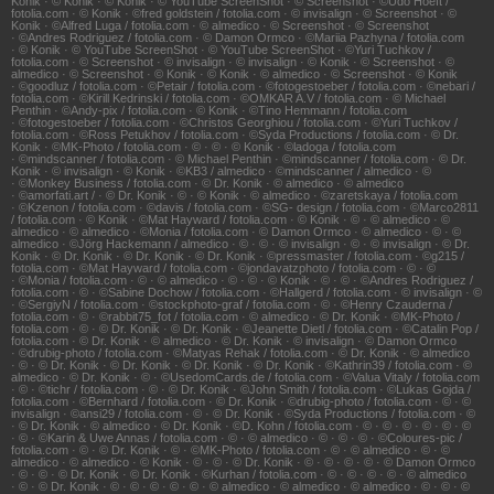
Konik · © Konik · © Konik · © YouTube ScreenShot · © Screenshot · ©Udo Hoeft /
fotolia.com · © Konik · ©fred goldstein / fotolia.com · © invisalign · © Screenshot · ©
Konik · ©Alfred Luga / fotolia.com · © almedico · © Screenshot · © Screenshot
· ©Andres Rodriguez / fotolia.com · © Damon Ormco · ©Mariia Pazhyna / fotolia.com
· © Konik · © YouTube ScreenShot · © YouTube ScreenShot · ©Yuri Tuchkov /
fotolia.com · © Screenshot · © invisalign · © invisalign · © Konik · © Screenshot · ©
almedico · © Screenshot · © Konik · © Konik · © almedico · © Screenshot · © Konik
· ©goodluz / fotolia.com · ©Petair / fotolia.com · ©fotogestoeber / fotolia.com · ©nebari /
fotolia.com · ©Kirill Kedrinski / fotolia.com · ©OMKAR A.V / fotolia.com · © Michael
Penthin · ©Andy-pix / fotolia.com · © Konik · ©Tino Hemmann / fotolia.com
· ©fotogestoeber / fotolia.com · ©Christos Georghiou / fotolia.com · ©Yuri Tuchkov /
fotolia.com · ©Ross Petukhov / fotolia.com · ©Syda Productions / fotolia.com · © Dr.
Konik · ©MK-Photo / fotolia.com · © · © · © Konik · ©ladoga / fotolia.com
· ©mindscanner / fotolia.com · © Michael Penthin · ©mindscanner / fotolia.com · © Dr.
Konik · © invisalign · © Konik · ©KB3 / almedico · ©mindscanner / almedico · ©
· ©Monkey Business / fotolia.com · © Dr. Konik · © almedico · © almedico
· ©amorfati.art / · © Dr. Konik · © · © Konik · © almedico · ©zaretskaya / fotolia.com
· ©Kzenon / fotolia.com · ©davis / fotolia.com · ©SG- design / fotolia.com · ©Marco2811
/ fotolia.com · © Konik · ©Mat Hayward / fotolia.com · © Konik · © · © almedico · ©
almedico · © almedico · ©Monia / fotolia.com · © Damon Ormco · © almedico · © · ©
almedico · ©Jörg Hackemann / almedico · © · © · © invisalign · © · © invisalign · © Dr.
Konik · © Dr. Konik · © Dr. Konik · © Dr. Konik · ©pressmaster / fotolia.com · ©g215 /
fotolia.com · ©Mat Hayward / fotolia.com · ©jondavatzphoto / fotolia.com · © · ©
· ©Monia / fotolia.com · © · © almedico · © · © · © Konik · © · © · ©Andres Rodriguez /
fotolia.com · © · ©Sabine Dochow / fotolia.com · ©Hallgerd / fotolia.com · © invisalign · ©
· ©SergiyN / fotolia.com · ©stockphoto-graf / fotolia.com · © · ©Henry Czauderna /
fotolia.com · © · ©rabbit75_fot / fotolia.com · © almedico · © Dr. Konik · ©MK-Photo /
fotolia.com · © · © Dr. Konik · © Dr. Konik · ©Jeanette Dietl / fotolia.com · ©Catalin Pop /
fotolia.com · © Dr. Konik · © almedico · © Dr. Konik · © invisalign · © Damon Ormco
· ©drubig-photo / fotolia.com · ©Matyas Rehak / fotolia.com · © Dr. Konik · © almedico
· © · © Dr. Konik · © Dr. Konik · © Dr. Konik · © Dr. Konik · ©Kathrin39 / fotolia.com · ©
almedico · © Dr. Konik · © · ©UsedomCards.de / fotolia.com · ©Valua Vitaly / fotolia.com
· © · ©tichr / fotolia.com · © · © Dr. Konik · ©John Smith / fotolia.com · ©Lukas Gojda /
fotolia.com · ©Bernhard / fotolia.com · © Dr. Konik · ©drubig-photo / fotolia.com · © · ©
invisalign · ©ansi29 / fotolia.com · © · © Dr. Konik · ©Syda Productions / fotolia.com · ©
· © Dr. Konik · © almedico · © Dr. Konik · ©D. Kohn / fotolia.com · © · © · © · © · © · ©
· © · ©Karin & Uwe Annas / fotolia.com · © · © almedico · © · © · © · ©Coloures-pic /
fotolia.com · © · © Dr. Konik · © · ©MK-Photo / fotolia.com · © · © almedico · © · ©
almedico · © almedico · © Konik · © · © · © Dr. Konik · © · © · © · © · © Damon Ormco
· © · © · © Dr. Konik · © Dr. Konik · ©Kurhan / fotolia.com · © · © · © · © · © almedico
· © · © Dr. Konik · © · © · © · © · © · © almedico · © almedico · © almedico · © · © · ©