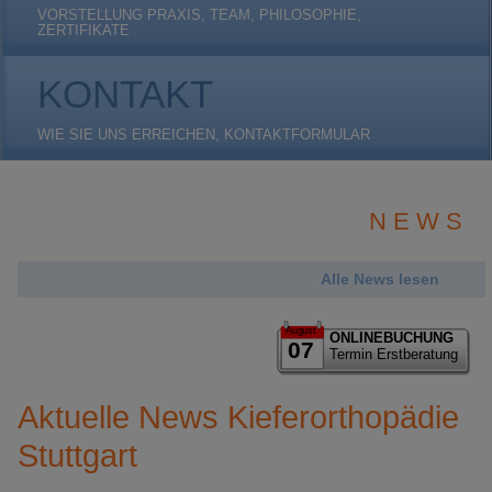
VORSTELLUNG PRAXIS, TEAM, PHILOSOPHIE,
ZERTIFIKATE
KONTAKT
WIE SIE UNS ERREICHEN, KONTAKTFORMULAR
N E W S
Alle News lesen
August
ONLINEBUCHUNG
07
Termin Erstberatung
Aktuelle News Kieferorthopädie
Stuttgart