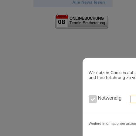
Alle News lesen
August
ONLINEBUCHUNG
08
Termin Erstberatung
Wir nutzen Cookies auf 
und Ihre Erfahrung zu v
Notwendig
Weitere Informationen anze