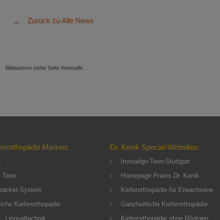
Zurück zu Alle News
Bildautoren siehe Seite Newsalle.
ferorthopädie Marken:
Dr. Konik Special-Websites:
n
Invisalign-Teen-Stuttgart
n Teen
Homepage Praxis Dr. Konik
racket-System
Kieferorthopädie für Erwachsene
iche Kieferorthopädie
Ganzheitliche Kieferorthopädie
 · Lingualtechnik
Kieferorthopädie ohne Röntgen