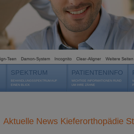
lign-Teen
Damon-System
Incognito
Clear-Aligner
Weitere Seiten
SPEKTRUM
PATIENTENINFO
BEHANDLUNGSSPEKTRUM AUF
WICHTIGE INFORMATIONEN RUND
EINEN BLICK
UM IHRE ZÄHNE
Aktuelle News Kieferorthopädie St