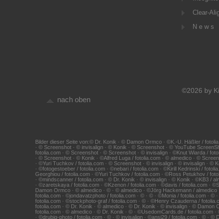
Clear-Ali
N e w s
©2026 by Ki
nach oben
Bilder dieser Seite von:© Dr. Konik · © Damon Ormco · ©K.-U. Häßler / fotolia
· © Screenshot · © invisalign · © Konik · © Screenshot · © YouTube ScreenS
fotolia.com · © Screenshot · © Screenshot · © invisalign · ©Knut Wiarda / foto
· © Screenshot · © Konik · ©Alfred Luga / fotolia.com · © almedico · © Scr
· ©Yuri Tuchkov / fotolia.com · © Screenshot · © invisalign · © invisalign · ©
· ©fotogestoeber / fotolia.com · ©nebari / fotolia.com · ©Kirill Kedrinski / fo
Georghiou / fotolia.com · ©Yuri Tuchkov / fotolia.com · ©Ross Petukhov / fotol
· ©mindscanner / fotolia.com · © Dr. Konik · © invisalign · © Konik · ©KB3 / 
· ©zaretskaya / fotolia.com · ©Kzenon / fotolia.com · ©davis / fotolia.com · ©
Damon Ormco · © almedico · © · © almedico · ©Jörg Hackemann / almedico · © · 
fotolia.com · ©jondavatzphoto / fotolia.com · © · © · ©Monia / fotolia.com · © 
fotolia.com · ©stockphoto-graf / fotolia.com · © · ©Henry Czauderna / fotolia.c
fotolia.com · © Dr. Konik · © almedico · © Dr. Konik · © invisalign · © Damon 
fotolia.com · © almedico · © Dr. Konik · © · ©UsedomCards.de / fotolia.com · ©V
· ©drubig-photo / fotolia.com · © · © invisalign · ©ansi29 / fotolia.com · © · 