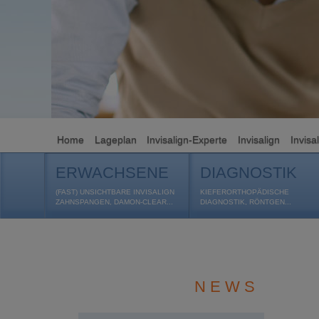
Home
Lageplan
Invisalign-Experte
Invisalign
Invisa
ERWACHSENE
DIAGNOSTIK
(FAST) UNSICHTBARE INVISALIGN
KIEFERORTHOPÄDISCHE
ZAHNSPANGEN, DAMON-CLEAR...
DIAGNOSTIK, RÖNTGEN...
N E W S