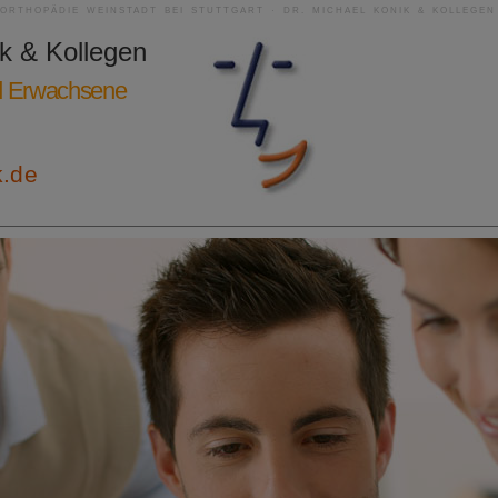
RORTHOPÄDIE WEINSTADT BEI STUTTGART · DR. MICHAEL KONIK & KOLLEGEN
ik & Kollegen
nd Erwachsene
k.de