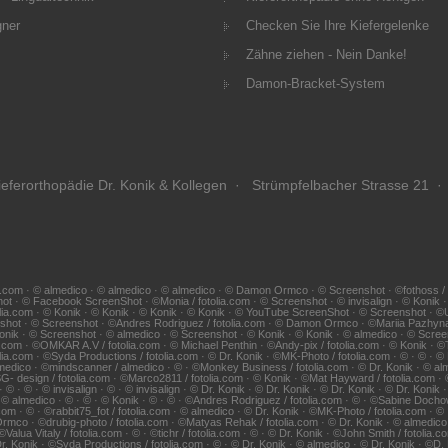
gner
Checken Sie Ihre Kiefergelenke
Zähne ziehen - Nein Danke!
Damon-Bracket-System
eferorthopädie Dr. Konik & Kollegen · Strümpfelbacher Strasse 21 ·
.com · © almedico · © almedico · © almedico · © Damon Ormco · © Screenshot · ©fothoss / fotol
hot · © Facebook ScreenShot · ©Monia / fotolia.com · © Screenshot · © invisalign · © Konik
lia.com · © Konik · © Konik · © Konik · © Konik · © YouTube ScreenShot · © Screenshot · ©Udo 
eenshot · © Screenshot · ©Andres Rodriguez / fotolia.com · © Damon Ormco · ©Mariia Pazhy
 Konik · © Screenshot · © almedico · © Screenshot · © Konik · © Konik · © almedico · © Screen
tolia.com · ©OMKAR A.V / fotolia.com · © Michael Penthin · ©Andy-pix / fotolia.com · © Konik ·
ia.com · ©Syda Productions / fotolia.com · © Dr. Konik · ©MK-Photo / fotolia.com · © · © · ©
almedico · ©mindscanner / almedico · © · ©Monkey Business / fotolia.com · © Dr. Konik · © alm
SG- design / fotolia.com · ©Marco2811 / fotolia.com · © Konik · ©Mat Hayward / fotolia.com · 
© · © invisalign · © · © invisalign · © Dr. Konik · © Dr. Konik · © Dr. Konik · © Dr. Konik 
· © almedico · © · © · © Konik · © · © · ©Andres Rodriguez / fotolia.com · © · ©Sabine Dochow 
om · © · ©rabbit75_fot / fotolia.com · © almedico · © Dr. Konik · ©MK-Photo / fotolia.com · © ·
Ormco · ©drubig-photo / fotolia.com · ©Matyas Rehak / fotolia.com · © Dr. Konik · © almedico ·
alua Vitaly / fotolia.com · © · ©tichr / fotolia.com · © · © Dr. Konik · ©John Smith / fotolia.
© Dr. Konik · ©Syda Productions / fotolia.com · © · © Dr. Konik · © almedico · © Dr. Konik · ©D.