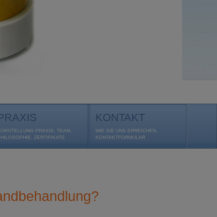
PRAXIS
KONTAKT
VORSTELLUNG PRAXIS, TEAM,
WIE SIE UNS ERREICHEN,
PHILOSOPHIE, ZERTIFIKATE
KONTAKTFORMULAR
bandbehandlung?