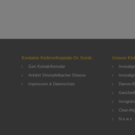
Kontakte Kieferorthopädie Dr. Konik:
Unsere Kie
Zum Kontaktformular
Invisalig
Anfahrt Strümpfelbacher Strasse
Invisalig
Impressum & Datenschutz
Damon-B
Ganzheitl
Incognito
Clear-Ali
N e w s