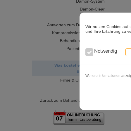
Damon-System
Damon-Clear
Damon Q
Antworten zum Damon-System
Wir nutzen Cookies auf 
und Ihre Erfahrung zu v
Kompromisslose Ergebnisse
Behandlungsergebnisse
Patientenmeinungen
Notwendig
Kurz-FAQ`S
Was kostet eine Damon
Behandlung
Weitere Informationen anze
Filme & Clips zu Damon
Zurück zum Behandlungsspektrum
August
ONLINEBUCHUNG
07
Termin Erstberatung