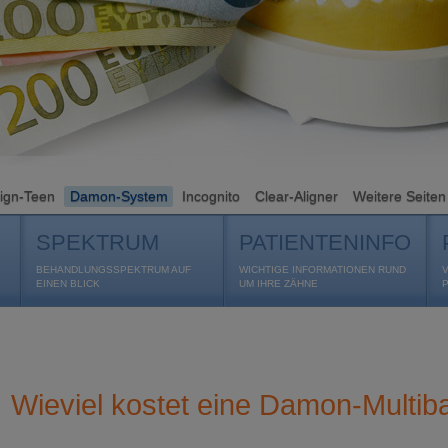
lign-Teen
Damon-System
Incognito
Clear-Aligner
Weitere Seiten
SPEKTRUM
PATIENTENINFO
BEHANDLUNGSSPEKTRUM AUF
WICHTIGE INFORMATIONEN RUND
EINEN BLICK
UM IHRE ZÄHNE
Wieviel kostet eine Damon-Multi