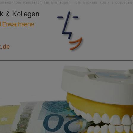
RORTHOPÄDIE WEINSTADT BEI STUTTGART · DR. MICHAEL KONIK & KOLLEGEN
ik & Kollegen
nd Erwachsene
k.de