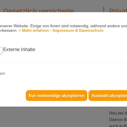
Gesetzlich versicherte
Priva
Patienten
Privat ve
unserer Website. Einige von ihnen sind notwendig, während andere uns
die Koste
erbessern.
» Mehr erfahren - Impressum & Datenschutz
Eine Behandlung mit dem Damon System ist
kieferort
derzeit die modernste festsitzende Zahnspange.
teilweise 
Gesetzlich versicherte Patienten erhalten für die
Externe Inhalte
Krankenve
zusätzlichen Kosten einen Kostenvoranschlag für
welcher 
sog. "Außervertragliche Leistungen". Die
Krankenve
Grundkosten für eine herkömmliche Zahnspange
werden mit den Krankenkassen abgerechnet.
igen
Wir erstel
Kostenvor
Versiche
Ihres Ver
Nur notwendige akzeptieren
Auswahl akzeptie
Gebühren
Neu bei d
Damon Br
auch in R