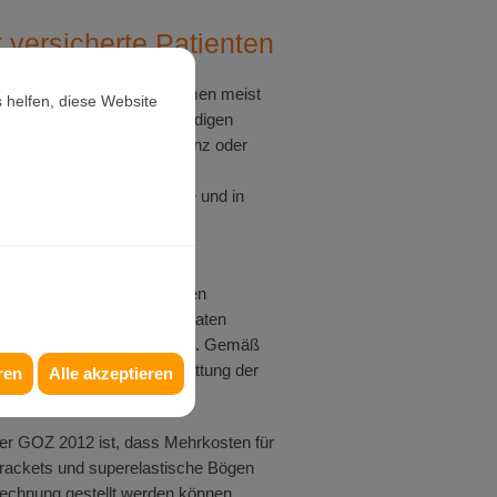
t versicherte Patienten
rsicherte Patienten bekommen meist
 helfen, diese Website
n einer medizinisch notwendigen
hopädischen Behandlung ganz oder
von ihren privaten
rsicherungen bezahlt. Wie und in
Höhe hängt meist von Ihrem
rsicherungsvertrag ab.
len für Sie einen individuellen
anschlag, der von den privaten
rungen geprüft werden kann. Gemäß
trages erfogt dann die Erstattung der
ren
Alle akzeptieren
.
er GOZ 2012 ist, dass Mehrkosten für
ackets und superelastische Bögen
echnung gestellt werden können.