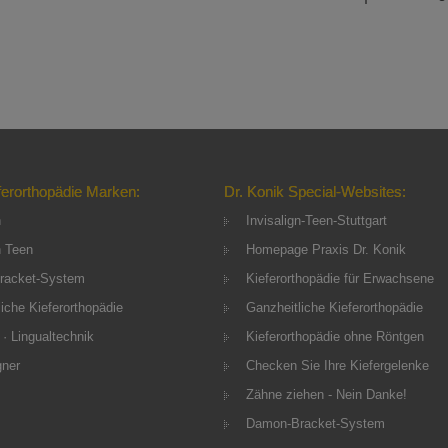
ferorthopädie Marken:
Dr. Konik Special-Websites:
n
Invisalign-Teen-Stuttgart
n Teen
Homepage Praxis Dr. Konik
racket-System
Kieferorthopädie für Erwachsene
iche Kieferorthopädie
Ganzheitliche Kieferorthopädie
 · Lingualtechnik
Kieferorthopädie ohne Röntgen
gner
Checken Sie Ihre Kiefergelenke
Zähne ziehen - Nein Danke!
Damon-Bracket-System