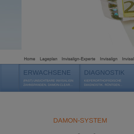
Home
Lageplan
Invisalign-Experte
Invisalign
Invisa
ERWACHSENE
DIAGNOSTIK
(FAST) UNSICHTBARE INVISALIGN
KIEFERORTHOPÄDISCHE
ZAHNSPANGEN, DAMON-CLEAR...
DIAGNOSTIK, RÖNTGEN...
DAMON-SYSTEM