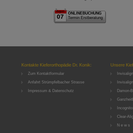
August
ONLINEBUCHUNG
07
Termin Erstberatung
Kontakte Kieferorthopädie Dr. Konik:
Unsere Kie
Zum Kontaktformular
Invisalig
Anfahrt Strümpfelbacher Strasse
Invisalig
Impressum & Datenschutz
Damon-B
Ganzheitl
Incognito
Clear-Ali
N e w s