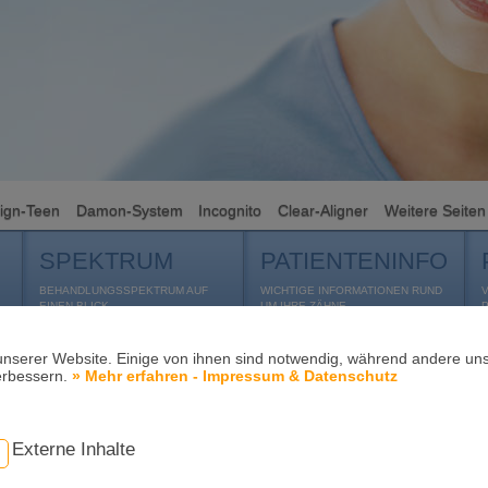
lign-Teen
Damon-System
Incognito
Clear-Aligner
Weitere Seiten
SPEKTRUM
PATIENTENINFO
BEHANDLUNGSSPEKTRUM AUF
WICHTIGE INFORMATIONEN RUND
EINEN BLICK
UM IHRE ZÄHNE
unserer Website. Einige von ihnen sind notwendig, während andere uns
erbessern.
» Mehr erfahren - Impressum & Datenschutz
Externe Inhalte