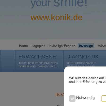
smile!
your
www.konik.de
Home
Lageplan
Invisalign-Experte
Invisalign
Invisa
ERWACHSENE
DIAGNOSTIK
(FAST) UNSICHTBARE INVISALIGN
KIEFERORTHOPÄDISCHE
ZAHNSPANGEN, DAMON-CLEAR...
DIAGNOSTIK, RÖNTGEN...
Wir nutzen Cookies auf 
und Ihre Erfahrung zu v
INVISALIGN
Notwendig