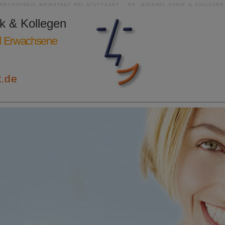
RORTHOPÄDIE WEINSTADT BEI STUTTGART · DR. MICHAEL KONIK & KOLLEGEN
ik & Kollegen
nd Erwachsene
k.de