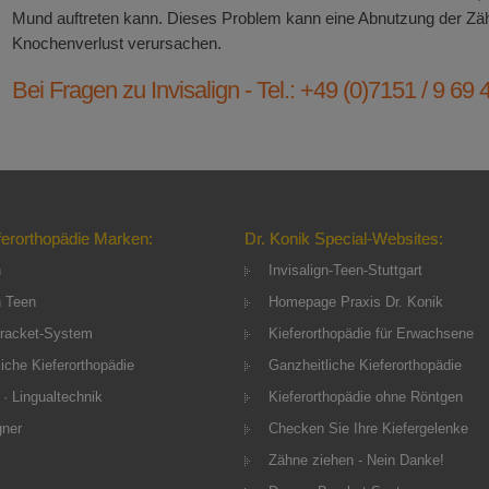
Mund auftreten kann. Dieses Problem kann eine Abnutzung der Zä
Knochenverlust verursachen.
Bei Fragen zu Invisalign - Tel.: +49 (0)7151 / 9 69 
ferorthopädie Marken:
Dr. Konik Special-Websites:
n
Invisalign-Teen-Stuttgart
n Teen
Homepage Praxis Dr. Konik
racket-System
Kieferorthopädie für Erwachsene
iche Kieferorthopädie
Ganzheitliche Kieferorthopädie
 · Lingualtechnik
Kieferorthopädie ohne Röntgen
gner
Checken Sie Ihre Kiefergelenke
Zähne ziehen - Nein Danke!