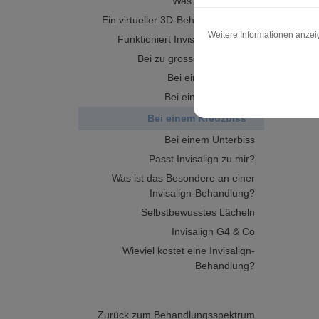
Was ist Invisalign?
Ein virtueller 3D-Behandlungsplan
Weitere Informationen anze
Funktioniert Invisalign bei mir?
Bei zu grossen Abständen
Bei einem Überbiss
Bei einem Engstand
Bei einem Kreuzbiss
Bei einem Unterbiss
Passt Invisalign zu mir?
Was ist das Besondere an einer
Invisalign-Behandlung?
Selbstbewusstes Lächeln
Invisalign G4 & Co
Wieviel kostet eine Invisalign-
Behandlung?
Zurück zum Behandlungsspektrum