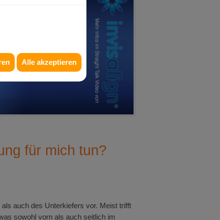
ren
Alle akzeptieren
ung für mich tun?
ls auch des Unterkiefers vor. Meist trifft
was sowohl vorn als auch seitlich im