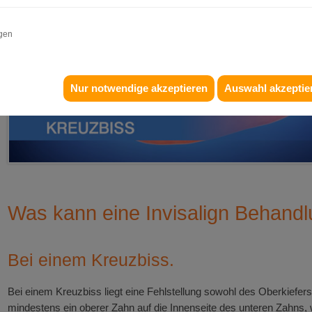
igen
Nur notwendige akzeptieren
Auswahl akzeptie
Was kann eine Invisalign Behandl
Bei einem Kreuzbiss.
Bei einem Kreuzbiss liegt eine Fehlstellung sowohl des Oberkiefers a
mindestens ein oberer Zahn auf die Innenseite des unteren Zahns, 