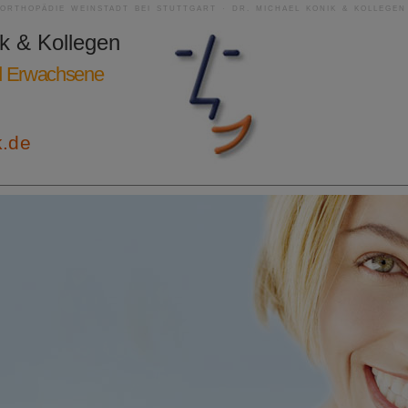
RORTHOPÄDIE WEINSTADT BEI STUTTGART · DR. MICHAEL KONIK & KOLLEGEN
ik & Kollegen
nd Erwachsene
k.de