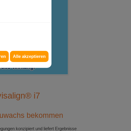
ren
Alle akzeptieren
isalign® i7
l Zuwachs bekommen
wegungen konzipiert und liefert Ergebnisse