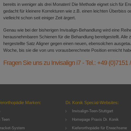
bereits in weniger als drei Monaten! Die Methode eignet sich für E
gedacht für kleinere Korrekturen wie z.B. einen leichten Überbiss 
vielleicht schon seit einiger Zeit ärgert.
Genau wie bei der bisherigen Invisalign-Behandlung wird eine Rei
herausnehmbaren Schienen für die Behandlung bereitgestellt. Alle z
hergestellte Satz Aligner gegen einen neuen, ebensolchen ausget
Woche, bis sie die von uns vorausberechnete Position erreicht hab
Fragen Sie uns zu Invisalign i7 - Tel.: +49 (0)7151 
ferorthopädie Marken:
Dr. Konik Special-Websites:
n
Invisalign-Teen-Stuttgart
n Teen
Homepage Praxis Dr. Konik
racket-System
Kieferorthopädie für Erwachsene