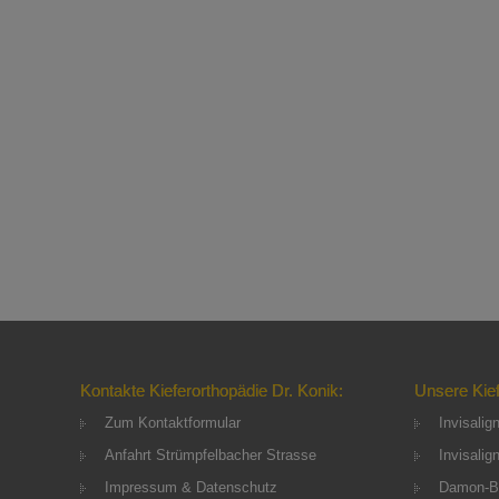
Kontakte Kieferorthopädie Dr. Konik:
Unsere Kie
Zum Kontaktformular
Invisalig
Anfahrt Strümpfelbacher Strasse
Invisalig
Impressum & Datenschutz
Damon-B