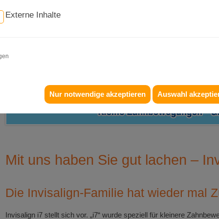
Externe Inhalte
igen
Nur notwendige akzeptieren
Auswahl akzeptie
Mit uns haben Sie gut lachen – Inv
Die Invisalign-Familie hat wieder ma
Invisalign i7 stellt sich vor. „i7“ wurde speziell für kleinere Zahnbe