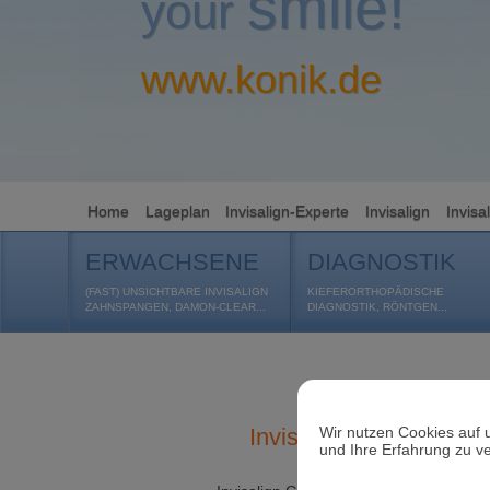
smile!
your
www.konik.de
Home
Lageplan
Invisalign-Experte
Invisalign
Invisa
ERWACHSENE
DIAGNOSTIK
(FAST) UNSICHTBARE INVISALIGN
KIEFERORTHOPÄDISCHE
ZAHNSPANGEN, DAMON-CLEAR...
DIAGNOSTIK, RÖNTGEN...
Wir nutzen Cookies auf 
Invisalign® i7
und Ihre Erfahrung zu v