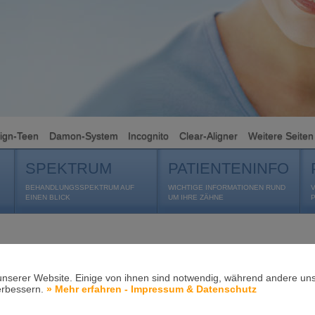
lign-Teen
Damon-System
Incognito
Clear-Aligner
Weitere Seiten
SPEKTRUM
PATIENTENINFO
BEHANDLUNGSSPEKTRUM AUF
WICHTIGE INFORMATIONEN RUND
EINEN BLICK
UM IHRE ZÄHNE
unserer Website. Einige von ihnen sind notwendig, während andere uns
erbessern.
» Mehr erfahren - Impressum & Datenschutz