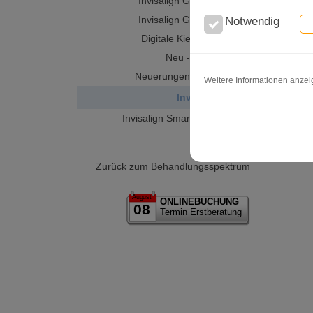
Invisalign G4 · Das Video
Invisalign G3 · Das Video
Notwendig
Digitale Kieferorthopädie
Neu - Invisalign G4
Neuerungen bei Invisalign
Weitere Informationen anze
Invisalign® i7
Invisalign SmartTrack Aligner
Zurück zum Behandlungsspektrum
August
ONLINEBUCHUNG
08
Termin Erstberatung