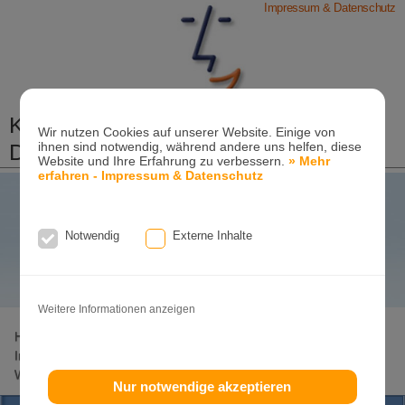
Impressum & Datenschutz
Kieferorthopädische Praxis
Wir nutzen Cookies auf unserer Website. Einige von
Dr. Konik & Kollegen
ihnen sind notwendig, während andere uns helfen, diese
Website und Ihre Erfahrung zu verbessern.
» Mehr
erfahren - Impressum & Datenschutz
Zahn- und Kieferregulierungen für Kinder und
Erwachsene
Style
Ganzheitliche-Kieferorthopädie
smile!
Notwendig
Externe Inhalte
your
Erwachsenen-Kieferorthopädie
Tel. +49
(0)7151-96 94 0-0
·
www.konik.de
www.konik.de
Weitere Informationen anzeigen
Home
Lageplan
Invisalign-Experte
Invisalign
Invisalign-Teen
Damon-System
Incognito
Clear-Aligner
Weitere Seiten
Nur notwendige akzeptieren