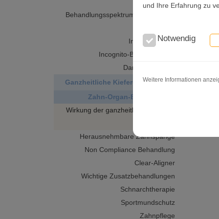
und Ihre Erfahrung zu v
Behandlungsspektrum Erwachsene
Invisalign
Notwendig
Invisalign-Teen
Incognito-Bracketsystem
Damon-Systeme
Weitere Informationen anze
Ganzheitliche Kieferorthopädie
Zahn-Organ-Beziehung
Wirkung der ganzheitlichen KFO
Bionator
Herausnehmbare Zahnspange
Non Compliance Behandlung
Clear-Aligner
Wichtige Zusatzbehandlungen
Schnarchtherapie
Sportmundschutz
Zahnpflege