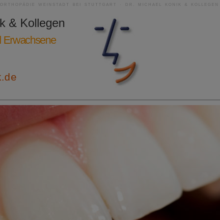
RORTHOPÄDIE WEINSTADT BEI STUTTGART · DR. MICHAEL KONIK & KOLLEGEN
ik & Kollegen
nd Erwachsene
k.de