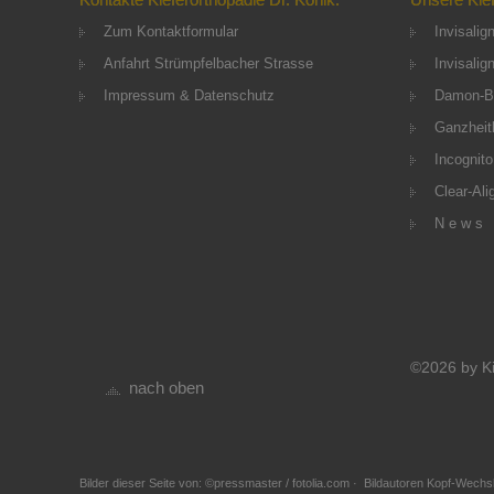
Zum Kontaktformular
Invisalig
Anfahrt Strümpfelbacher Strasse
Invisalig
Impressum & Datenschutz
Damon-B
Ganzheitl
Incognito
Clear-Ali
N e w s
©2026 by Ki
nach oben
Bilder dieser Seite von: ©pressmaster / fotolia.com · Bildautoren Kopf-Wechsle