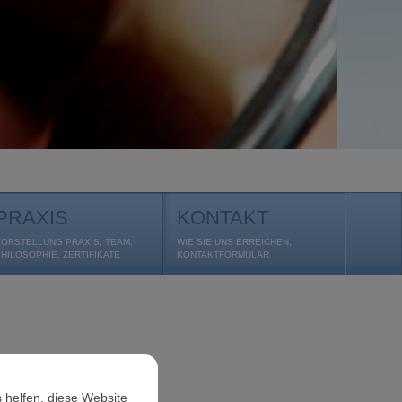
PRAXIS
KONTAKT
VORSTELLUNG PRAXIS, TEAM,
WIE SIE UNS ERREICHEN,
PHILOSOPHIE, ZERTIFIKATE
KONTAKTFORMULAR
gen in der
 helfen, diese Website