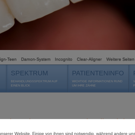
lign-Teen
Damon-System
Incognito
Clear-Aligner
Weitere Seiten
SPEKTRUM
PATIENTENINFO
BEHANDLUNGSSPEKTRUM AUF
WICHTIGE INFORMATIONEN RUND
EINEN BLICK
UM IHRE ZÄHNE
Die Zahn-Organ-Wechselbeziehun
ganzheitlichen Kieferorthopädie
unserer Website. Einige von ihnen sind notwendig, während andere uns