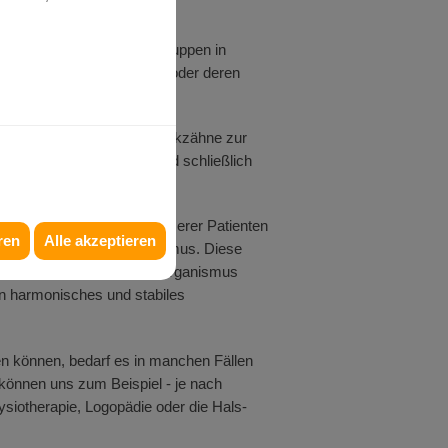
inzelne Zähne oder Zahngruppen in
auch negativ beeinflussen oder deren
eren und der Blase, die Eckzähne zur
 Magen- und Darmtrakt und schließlich
halt.
ir bei der Behandlung unserer Patienten
ren
Alle akzeptieren
en Strukturen des Organismus. Diese
eine Balance des gesamten Organismus
in harmonisches und stabiles
en können, bedarf es in manchen Fällen
können uns zum Beispiel - je nach
ysiotherapie, Logopädie oder die Hals-