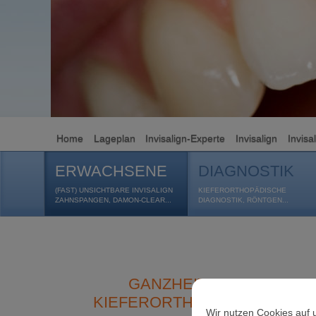
Home
Lageplan
Invisalign-Experte
Invisalign
Invisa
ERWACHSENE
DIAGNOSTIK
(FAST) UNSICHTBARE INVISALIGN
KIEFERORTHOPÄDISCHE
ZAHNSPANGEN, DAMON-CLEAR...
DIAGNOSTIK, RÖNTGEN...
GANZHEITLICHE
KIEFERORTHOPÄDIE
Wir nutzen Cookies auf 