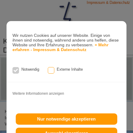
Impressum & Datenschutz
Wir nutzen Cookies auf unserer Website. Einige von
Kieferorthopädische Praxis
ihnen sind notwendig, während andere uns helfen, diese
Website und Ihre Erfahrung zu verbessern.
» Mehr
Dr. Konik & Kollegen
erfahren - Impressum & Datenschutz
Zahn- und Kieferregulierungen für Kinder und
Erwachsene
Notwendig
Externe Inhalte
Ganzheitliche-Kieferorthopädie
Erwachsenen-Kieferorthopädie
Tel. +49
(0)7151-96 94 0-0
·
www.konik.de
Weitere Informationen anzeigen
Home
Lageplan
Invisalign-Experte
Invisalign
Invisalign-Teen
Damon-System
Incognito
Clear-Aligner
Nur notwendige akzeptieren
Weitere Seiten