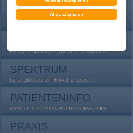
Auswahl akzeptieren
ERWACHSENE
Alle akzeptieren
(FAST) UNSICHTBARE INVISALIGN ZAHNSPANGEN, DAMON-
CLEAR...
DIAGNOSTIK
KIEFERORTHOPÄDISCHE DIAGNOSTIK, RÖNTGEN...
SPEKTRUM
BEHANDLUNGSSPEKTRUM AUF EINEN BLICK
PATIENTENINFO
WICHTIGE INFORMATIONEN RUND UM IHRE ZÄHNE
PRAXIS