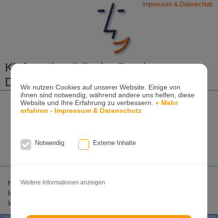
Impressum & Datenschutz
Kieferorthopädische Praxis
Dr. Konik & Kollegen
Wir nutzen Cookies auf unserer Website. Einige von
ihnen sind notwendig, während andere uns helfen, diese
Zahn- und Kieferregulierungen für Kinder und
Website und Ihre Erfahrung zu verbessern.
» Mehr
Erwachsene
erfahren - Impressum & Datenschutz
Ganzheitliche-Kieferorthopädie
Erwachsenen-Kieferorthopädie
Tel. +49
(0)7151-96 94 0-0
·
www.konik.de
Notwendig
Externe Inhalte
Home
Lageplan
Invisalign-Experte
Invisalign
Weitere Informationen anzeigen
Invisalign-Teen
Damon-System
Incognito
Clear-Aligner
Weitere Seiten