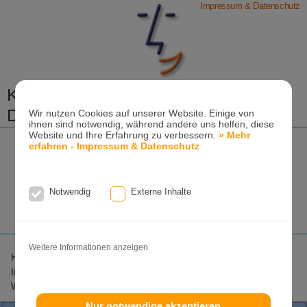
Impressum & Datenschutz
Kieferorthopädische Praxis
Dr. Konik & Kollegen
Wir nutzen Cookies auf unserer Website. Einige von
ihnen sind notwendig, während andere uns helfen, diese
Zahn- und Kieferregulierungen für Kinder und
Website und Ihre Erfahrung zu verbessern.
» Mehr
erfahren - Impressum & Datenschutz
Erwachsene
Ganzheitliche-Kieferorthopädie
Erwachsenen-Kieferorthopädie
Notwendig
Externe Inhalte
Tel. +49
(0)7151-96 94 0-0
·
www.konik.de
Weitere Informationen anzeigen
Home
Lageplan
Invisalign-Experte
Invisalign
Invisalign-Teen
Damon-System
Incognito
Clear-Aligner
Weitere Seiten
Nur notwendige akzeptieren