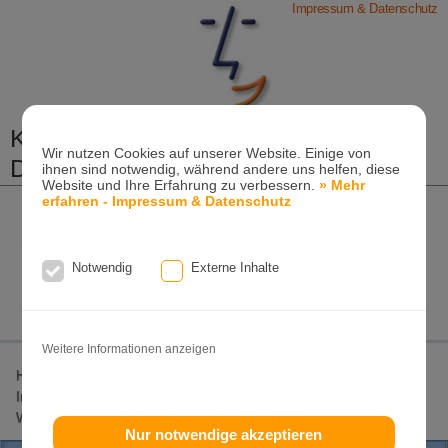
Impressum & Datenschutz
Kieferorthopädische Praxis
Wir nutzen Cookies auf unserer Website. Einige von
Dr. Konik & Kollegen
ihnen sind notwendig, während andere uns helfen, diese
Website und Ihre Erfahrung zu verbessern.
» Mehr
Zahn- und Kieferregulierungen für Kinder und
erfahren - Impressum & Datenschutz
Erwachsene
Ganzheitliche-Kieferorthopädie
Erwachsenen-Kieferorthopädie
Notwendig
Externe Inhalte
Tel. +49
(0)7151-96 94 0-0
·
www.konik.de
Weitere Informationen anzeigen
Home
Lageplan
Invisalign-Experte
Invisalign
Invisalign-Teen
Damon-System
Incognito
Clear-Aligner
Weitere Seiten
Nur notwendige akzeptieren