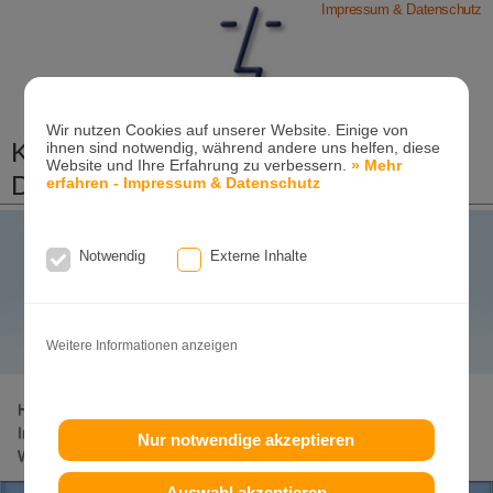
Impressum & Datenschutz
Wir nutzen Cookies auf unserer Website. Einige von
Kieferorthopädische Praxis
ihnen sind notwendig, während andere uns helfen, diese
Website und Ihre Erfahrung zu verbessern.
» Mehr
Dr. Konik & Kollegen
erfahren - Impressum & Datenschutz
Zahn- und Kieferregulierungen für Kinder und
Erwachsene
Style
Notwendig
Externe Inhalte
Ganzheitliche-Kieferorthopädie
smile!
your
Erwachsenen-Kieferorthopädie
Tel. +49
(0)7151-96 94 0-0
·
www.konik.de
www.konik.de
Weitere Informationen anzeigen
Home
Lageplan
Invisalign-Experte
Invisalign
Invisalign-Teen
Damon-System
Incognito
Clear-Aligner
Nur notwendige akzeptieren
Weitere Seiten
Auswahl akzeptieren