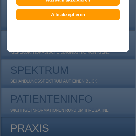
ERWACHSENE
Alle akzeptieren
(FAST) UNSICHTBARE INVISALIGN ZAHNSPANGEN, DAMON-
CLEAR...
DIAGNOSTIK
KIEFERORTHOPÄDISCHE DIAGNOSTIK, RÖNTGEN...
SPEKTRUM
BEHANDLUNGSSPEKTRUM AUF EINEN BLICK
PATIENTENINFO
WICHTIGE INFORMATIONEN RUND UM IHRE ZÄHNE
PRAXIS